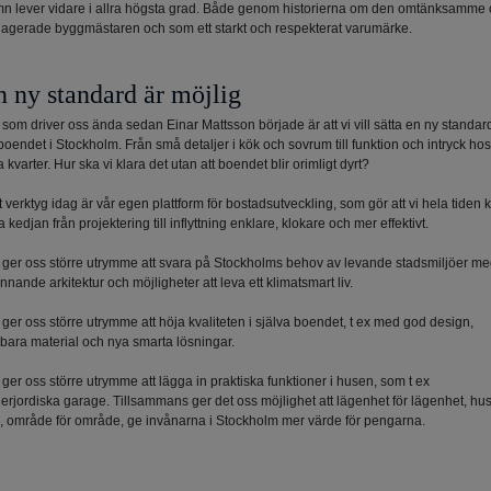
n lever vidare i allra högsta grad. Både genom historierna om den omtänksamme
agerade byggmästaren och som ett starkt och respekterat varumärke.
n ny standard är möjlig
 som driver oss ända sedan Einar Mattsson började är att vi vill sätta en ny standar
 boendet i Stockholm. Från små detaljer i kök och sovrum till funktion och intryck ho
a kvarter. Hur ska vi klara det utan att boendet blir orimligt dyrt?
t verktyg idag är vår egen plattform för bostadsutveckling, som gör att vi hela tiden 
a kedjan från projektering till inflyttning enklare, klokare och mer effektivt.
 ger oss större utrymme att svara på Stockholms behov av levande stadsmiljöer m
nnande arkitektur och möjligheter att leva ett klimatsmart liv.
 ger oss större utrymme att höja kvaliteten i själva boendet, t ex med god design,
lbara material och nya smarta lösningar.
 ger oss större utrymme att lägga in praktiska funktioner i husen, som t ex
erjordiska garage. Tillsammans ger det oss möjlighet att lägenhet för lägenhet, hus
, område för område, ge invånarna i Stockholm mer värde för pengarna.