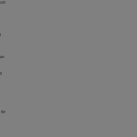
 och
d
s
kan
ed
 för