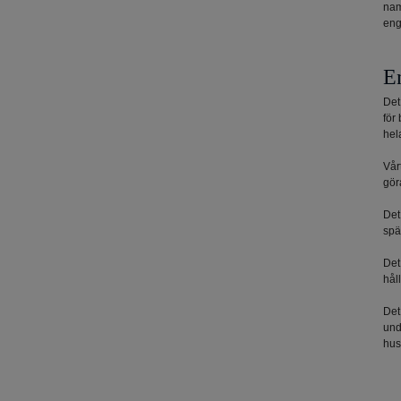
nam
eng
E
Det
för
hel
Vår
gör
Det
spä
Det
hål
Det
und
hus